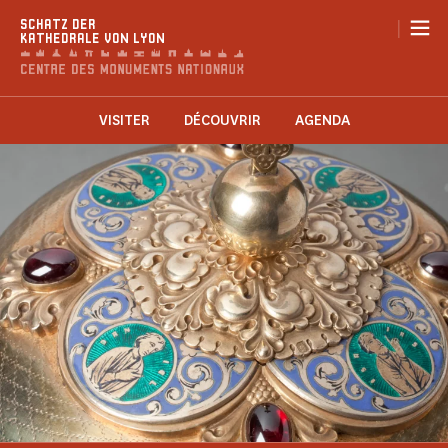
Cookie-Einstellungen
|
SCHATZ DER
KATHEDRALE VON LYON
VISITER
DÉCOUVRIR
AGENDA