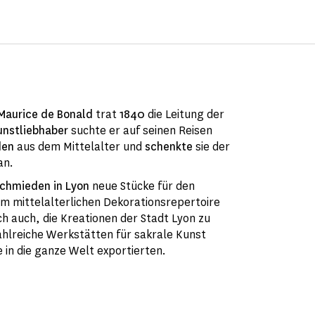
Maurice de Bonald
trat
1840
die Leitung der
unstliebhaber
suchte er auf seinen Reisen
den
aus dem Mittelalter und
schenkte
sie der
an.
schmieden
in Lyon
neue Stücke für den
am mittelalterlichen Dekorationsrepertoire
ch auch, die Kreationen der Stadt Lyon zu
ahlreiche Werkstätten für sakrale Kunst
 in die ganze Welt exportierten.