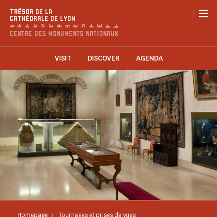
Cookies management panel
|
TRÉSOR DE LA
CATHÉDRALE DE LYON
VISIT
DISCOVER
AGENDA
Homepage
Tournages et prises de vues