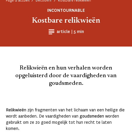
Page d'accueil
Découvrir
Kostbare relikwieën
INCONTOURNABLE
Kostbare relikwieën
Temps de Lecture
article |
5 min
Relikwieën en hun verhalen worden
opgeluisterd door de vaardigheden van
goudsmeden.
Relikwieën
zijn fragmenten van het lichaam van een heilige die
wordt aanbeden. De vaardigheden van
goudsmeden
worden
gebruikt om ze zo goed mogelijk tot hun recht te laten
komen.