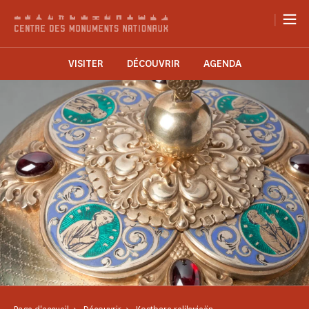
Cookies beheer paneel
|
VISITER
DÉCOUVRIR
AGENDA