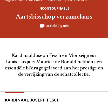
Page d'accueil
Découvrir
Aartsbisschop verzamelaars
INCONTOURNABLE
Aartsbisschop verzamelaars
Temps de Lecture
article |
5 min
Kardinaal Joseph Fesch en Monseigneur
Louis-Jacques-Maurice de Bonald hebben een
essentiële bijdrage geleverd aan het prestige en
de verrijking van de schatcollectie.
KARDINAAL JOSEPH FESCH